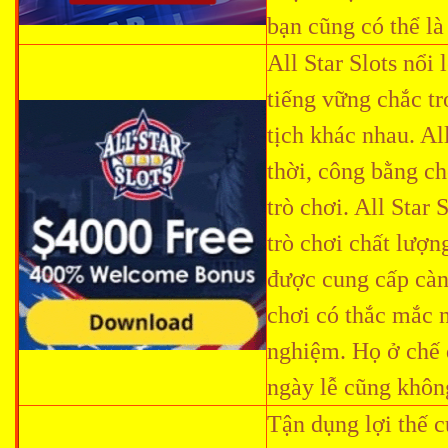
bạn cũng có thể là
All Star Slots nổi
tiếng vững chắc tr
tịch khác nhau. Al
thời, công bằng ch
trò chơi. All Star
trò chơi chất lượn
được cung cấp càn
chơi có thắc mắc n
nghiệm. Họ ở chế 
ngày lễ cũng không
Tận dụng lợi thế c