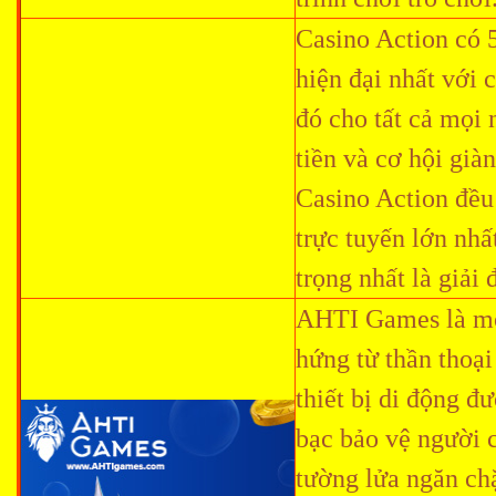
Casino Action có 
hiện đại nhất với 
đó cho tất cả mọi 
tiền và cơ hội giàn
Casino Action đều
trực tuyến lớn nhấ
trọng nhất là giải 
AHTI Games là một
hứng từ thần thoại
thiết bị di động 
bạc bảo vệ người 
tường lửa ngăn ch