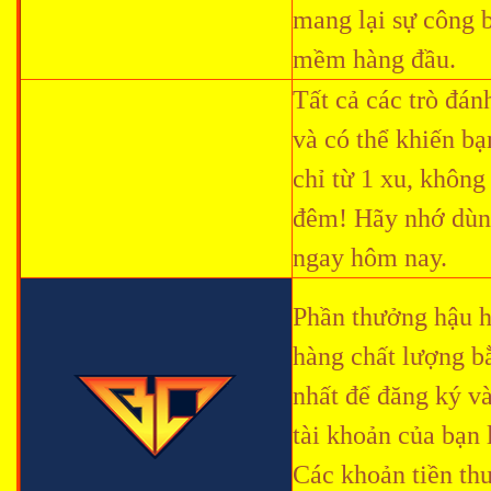
mang lại sự công 
mềm hàng đầu.
Tất cả các trò đán
và có thể khiến bạ
chỉ từ 1 xu, không 
đêm! Hãy nhớ dùng
ngay hôm nay.
Phần thưởng hậu hĩ
hàng chất lượng bằ
nhất để đăng ký và
tài khoản của bạn
Các khoản tiền th