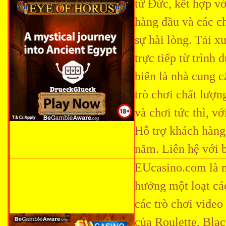
từ Đức, kết hợp vớ
hàng đầu và các c
sự hài lòng. Tải 
trực tiếp từ trình
biến là nhà cung 
trò chơi chất lượn
và chơi tức thì, v
Hỗ trợ khách hàng
năm. Liên hệ với b
EUcasino.com là m
hưởng một loạt các
các trò chơi video
của Roulette, Bla