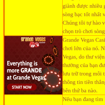
giành được nhiều 
sòng bạc tốt nhất 
Chúng tôi tự hào v
chọn trò chơi sòng
Grande Vegas Casi
chơi lớn của nó. 
Vegas, do thư viện
thưởng của bạn đư
lưu trữ trong môi 
thông tin tiền thắ
bên thứ ba nào.
Nếu bạn đang tìm k