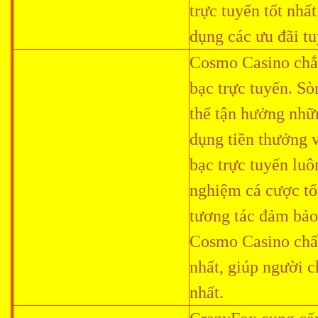
trực tuyến tốt nhấ
dụng các ưu đãi tu
Cosmo Casino chắc
bạc trực tuyến. S
thể tận hưởng nhữn
dụng tiền thưởng 
bạc trực tuyến luô
nghiệm cá cược tổ
tương tác đảm bảo
Cosmo Casino chấp
nhất, giúp người c
nhất.