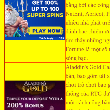
bằng bởi các công 
NetEnt, Apricot, 
nhiều nhà phát tr
đánh bạc chiếm ưu
tìm thấy những ng
Fortune là một số t
sòng bạc.
Aladdin's Gold Ca
bản, bao gồm tải x
chơi trò chơi bao 
thống của RTG đượ
một cách công bằn