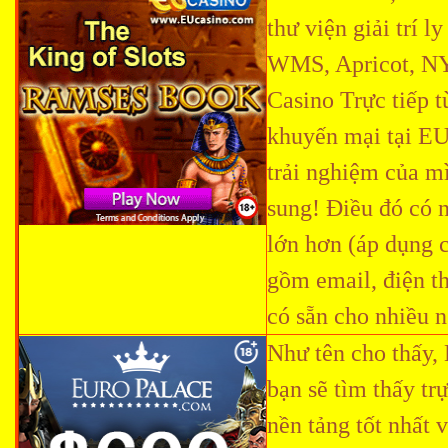
thư viện giải trí l
WMS, Apricot, NYX
Casino Trực tiếp 
khuyến mại tại EU
trải nghiệm của m
sung! Điều đó có n
lớn hơn (áp dụng c
gồm email, điện th
có sẵn cho nhiều 
Như tên cho thấy, 
bạn sẽ tìm thấy tr
nền tảng tốt nhất 