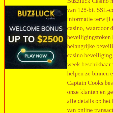
Buzzluck Casino n
van 128-bit SSL-c
informatie terwijl
casino, waardoor d
beveiligingstoken 
belangrijke beveil
casino beveiliging
week beschikbaar vi
helpen ze binnen 
Captain Cooks bese
onze klanten en ge
alle details op he
van online transa