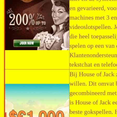
en gevarieerd, voo
machines met 3 en 
videoslotspellen. 
die heel toepasse
spelen op een van 
Klantenondersteun
tekstchat en telefo
Bij House of Jack 
willen. Dit omvat 
gecombineerd met 
is House of Jack e
beste gokspellen. 