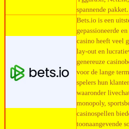
spannende pakket.
Bets.io is een uit
gepassioneerde en 
casino heeft veel 
lay-out en lucrati
genereuze casinob
voor de lange term
spelers hun klante
waaronder livechat
monopoly, sportsbo
casinospellen bied
toonaangevende so