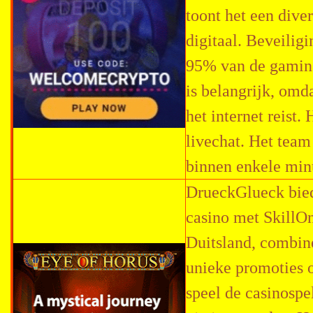
toont het een dive
digitaal. Beveilig
95% van de gaming
is belangrijk, omd
het internet reist.
livechat. Het team
binnen enkele min
DrueckGlueck bied
casino met SkillOn
Duitsland, combinee
unieke promoties 
speel de casinospe