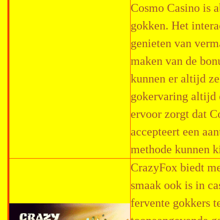
Cosmo Casino is ab
gokken. Het intera
genieten van verm
maken van de bonu
kunnen er altijd z
gokervaring altijd
ervoor zorgt dat 
accepteert een aan
methode kunnen kie
CrazyFox biedt mee
smaak ook is in ca
fervente gokkers t