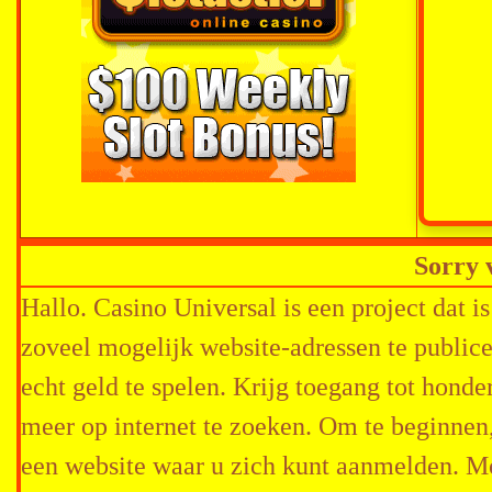
Sorry 
Hallo. Casino Universal is een project dat i
zoveel mogelijk website-adressen te publice
echt geld te spelen. Krijg toegang tot honde
meer op internet te zoeken. Om te beginnen,
een website waar u zich kunt aanmelden. Mo