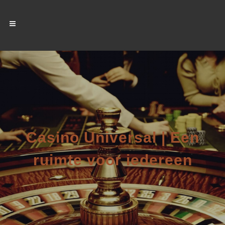
Casino Universal | Een
ruimte voor iedereen