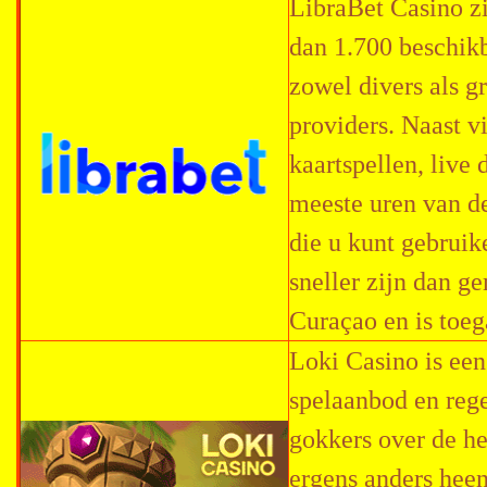
LibraBet Casino z
dan 1.700 beschikb
zowel divers als g
providers. Naast vi
kaartspellen, live
meeste uren van de
die u kunt gebrui
sneller zijn dan g
Curaçao en is toeg
Loki Casino is een
spelaanbod en rege
gokkers over de he
ergens anders heen