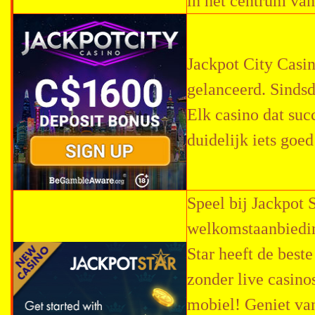
in het centrum van
Jackpot City Casin
gelanceerd. Sindsd
Elk casino dat suc
duidelijk iets goe
Speel bij Jackpot 
welkomstaanbieding
Star heeft de beste
zonder live casino
mobiel! Geniet van