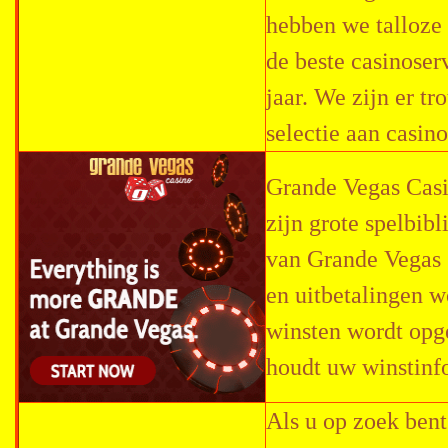
hebben we talloze 
de beste casinoser
jaar. We zijn er t
selectie aan casino
Grande Vegas Casi
zijn grote spelbib
van Grande Vegas 
en uitbetalingen w
winsten wordt opg
houdt uw winstinfo
Als u op zoek bent