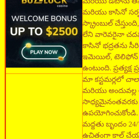
మరియు డేటాను తీసు
మరియు కాసినో సర
స్క్రాంబుల్ చేస్తుం
లేని వారెవరైనా చద
కాసినో భద్రతను సీర
ఇమెయిల్, టెలిఫోన
ఉంటుంది. ప్రత్యక్ష 
మా కస్టమర్లలో చాలా
మరియు అందువల్ల ఆన
సాధ్యమైనంతవరకు రక
ఉపయోగించుకోండి. 
మద్దతు బృందం 24/
ఉచితంగా కాల్ చేయ