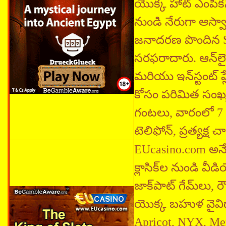
యొక్క హాట్ ఎంపికను 
నుండి నేరుగా ఆస్వా
జనాదరణ పొందిన Ski
సరఫరాదారు. ఆన్‌లైన
మరియు ఇన్‌స్టంట్ ప
కోసం పరిమిత సంఖ్య
గంటలు, వారంలో 7 
టెలిఫోన్, ప్రత్యక్
EUcasino.com అనేది
క్లాసిక్‌ల నుండి వీ
జాక్‌పాట్ గేమ్‌లు,
యొక్క బహుళ వైవిధ్య
Apricot, NYX, Me