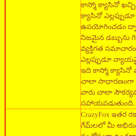
కాస్మో క్యాసినో ఖచ్
క్యాసినో ఎల్లప్పుడ
ఉపయోగించడం ద్వ
నిజమైన డబ్బును గెలు
వ్యక్తిగత సమాచారం 
ఎల్లప్పుడూ న్యాయ
ఇది కాస్మో క్యాసినో 
చాలా సాధారణంగా ఉప
వారు చాలా సౌకర్య
సహాయపడుతుంది.
CrazyFox ఇతర రకాల 
గేమ్‌లలో మీ అభిర