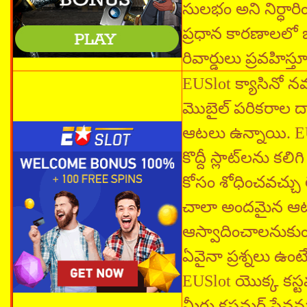
సులభం అని నిర్ధారి
ప్రధాన కారణాలలో 
రివార్డులు ప్రవహిస్
EUSlot క్యాసినో నమ
మొబైల్ పరికరాల ద్వా
ఆటలు ఉన్నాయి. EUSl
కొద్దీ స్లాట్‌లను కలి
కోసం శోధించవచ్చు 
చాలా అందమైన ఆట
ఆస్వాదించాలనుకుం
ఏవైనా ప్రశ్నలు ఉంట
EUSlot యొక్క కస్ట
మీరు కస్టమర్ సేవను