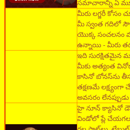
సమాచారాన్ని ఏ మూ
మీరు లగ్జరీ కోసం చూ
మీ స్వంత గదిలో స
యొక్క సంచలనం మరియ
ఉన్నాయి - మీరు తద
ఇది సురక్షితమైన మర
మీకు అత్యంత వినోద
కాసినో బోనస్‌ను త
తక్షణమే లక్ష్యంగా
అవసరం లేనప్పుడు 
హై నూన్ క్యాసినో డౌ
విండోలో ప్లే చేయగల
గల స్లాట్‌లు, టేబు