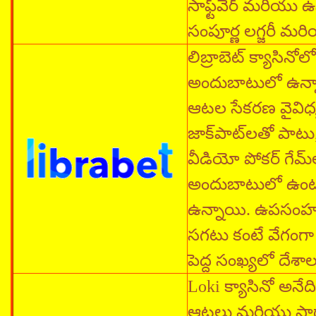
సాఫ్ట్‌వేర్ మరియు 
సంపూర్ణ లగ్జరీ మర
లిబ్రాబెట్ క్యాసి
అందుబాటులో ఉన్నా
ఆటల సేకరణ వైవిధ్య
జాక్‌పాట్‌లతో పాటు,
వీడియో పోకర్ గేమ్
అందుబాటులో ఉంటు
ఉన్నాయి. ఉపసంహర
సగటు కంటే వేగంగా 
పెద్ద సంఖ్యలో దేశా
Loki క్యాసినో అనే
ఆటలు మరియు సాధార