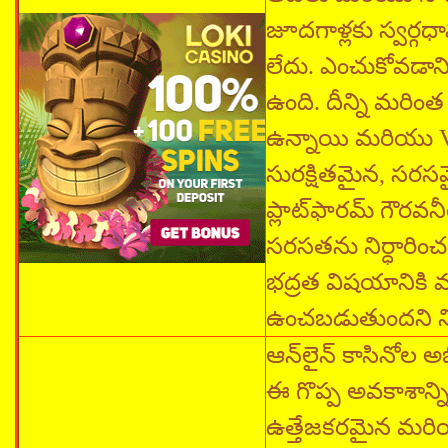
జూదగాళ్లకు స్వర్గధా
లేదు. ఎంచుకోవడానికి
ఉంది. దీన్ని మరింత
ఉన్నాయి మరియు VIP
సురక్షితమైన, సరసమై
ప్లాట్‌ఫారమ్ గౌరవన
సరసతను నిర్ధారిం
భద్రత విషయానికి వ
ఉంచబడుతుందని నిర్
ఆన్‌లైన్ కాసినోల అభ
ఈ గొప్ప అవకాశాన్ని 
ఉత్తేజకరమైన మరియు