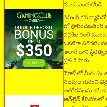
నుండి ఎంచుకోండి.
గేమింగ్ క్లబ్ క్యాసి
లో స్థాపించబడింది
వక్రరేఖ కంటే ముందు
ఒకటిగా పరిగణించబడ
అలాగే దాని స్థిరత
ప్రశంసిస్తారు.
వెగాస్‌లో మీరు ఎంతక
సెలవుల గురించి వె
ఆలోచనలను చక్ చ
ఆన్‌లైన్ కేసినోలల