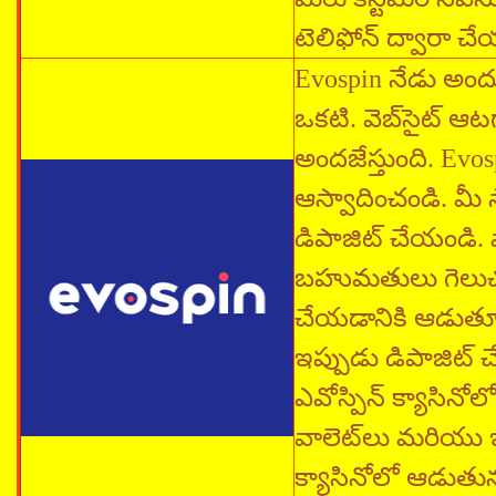
టెలిఫోన్ ద్వారా చ
Evospin నేడు అంద
ఒకటి. వెబ్‌సైట్ ఆట
అందజేస్తుంది. Evosp
ఆస్వాదించండి. మీ 
డిపాజిట్ చేయండి. 
బహుమతులు గెలుచుకో
చేయడానికి ఆడుతూ
ఇప్పుడు డిపాజిట్
ఎవోస్పిన్ క్యాసినో
వాలెట్‌లు మరియు ఇ
క్యాసినోలో ఆడుతు