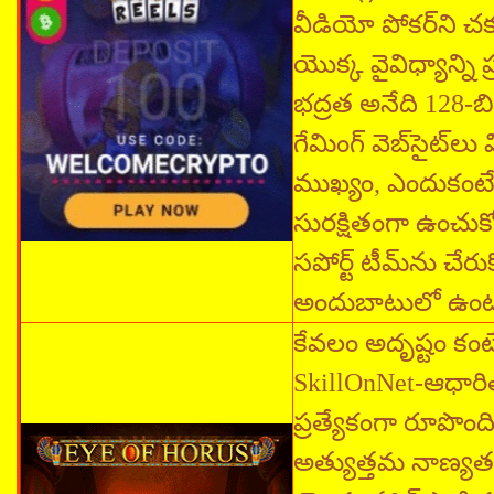
వీడియో పోకర్‌ని చక
యొక్క వైవిధ్యాన్ని 
భద్రత అనేది 128-బి
గేమింగ్ వెబ్‌సైట్‌
ముఖ్యం, ఎందుకంటే ఆ
సురక్షితంగా ఉంచుక
సపోర్ట్ టీమ్‌ను చ
అందుబాటులో ఉంటుంద
కేవలం అదృష్టం కంట
SkillOnNet-ఆధారిత 
ప్రత్యేకంగా రూపొ
అత్యుత్తమ నాణ్యత గ