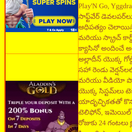
Play'N Go, Yggdr
సాఫ్ట్‌వేర్ డెవలపర్‌
ఆధిపత్యం చెలాయిస్త
మరియు స్క్రాచ్ కా
క్యాసినో అందించే అత్
అల్లాదీన్ యొక్క గోల్
సహా రెండు వెర్షన్‌ల
మరియు వీడియో పోక
యొక్క సిస్టమ్‌లు టెక
యాదృచ్ఛికతతో కొనస
టెలిఫోన్, ఇమెయిల్
రోజుకు 24 గంటలు క్