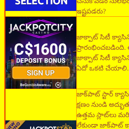
చేసుకోవడం సులభం. 
ఇష్టపడరు?
జాక్పాట్ సిటీ క్యాస
ప్రారంభించబడింది. 
జాక్పాట్ సిటీ క్య
ఏదో ఒకటి చేయాలి. 
జాక్‌పాట్ స్టార్ క
క్షణం నుండి అద్భుత
ఉత్తమ స్లాట్‌లు మరి
లేకుండా జాక్‌పాట్ 