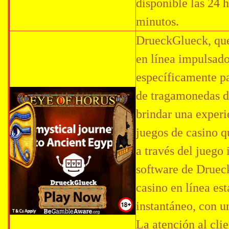
disponible las 24 h
minutos.
DrueckGlueck, que
en línea impulsad
específicamente p
de tragamonedas de
brindar una experi
juegos de casino q
a través del juego
software de Drueck
casino en línea es
instantáneo, con u
La atención al clie