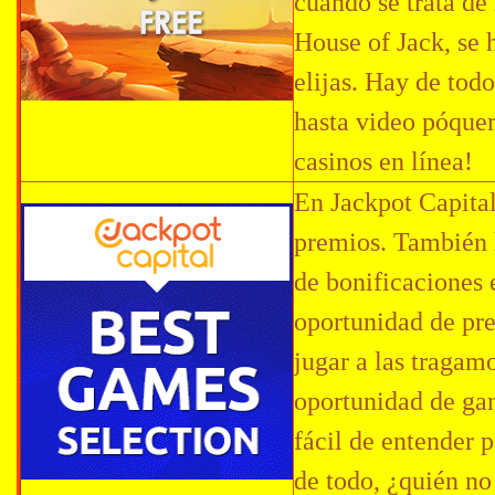
cuando se trata de
House of Jack, se
elijas. Hay de tod
hasta video póquer
casinos en línea!
En Jackpot Capital
premios. También 
de bonificaciones 
oportunidad de pre
jugar a las tragam
oportunidad de ga
fácil de entender 
de todo, ¿quién no