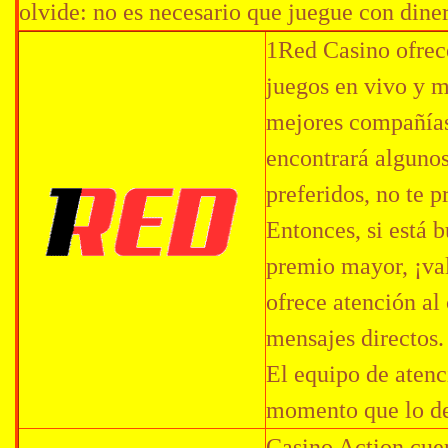
olvide: no es necesario que juegue con diner
1Red Casino ofrec
juegos en vivo y m
mejores compañías
encontrará algunos 
preferidos, no te 
Entonces, si está 
premio mayor, ¡val
ofrece atención al 
mensajes directos.
El equipo de atenc
momento que lo des
Casino Action cuen