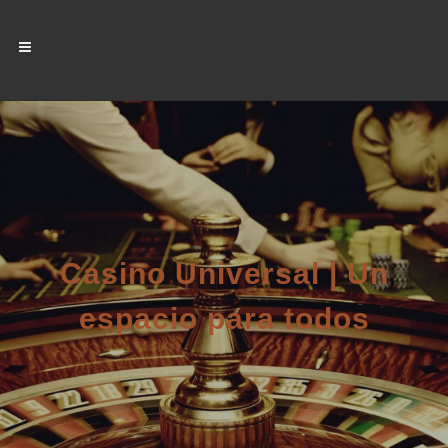
Casino Universal | Un
espacio para todos