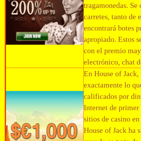
tragamonedas. Se 
carretes, tanto de
encontrará botes 
apropiado. Estos s
con el premio mayo
electrónico, chat d
En House of Jack, 
exactamente lo que
calificados por di
Internet de primer
sitios de casino e
House of Jack ha s