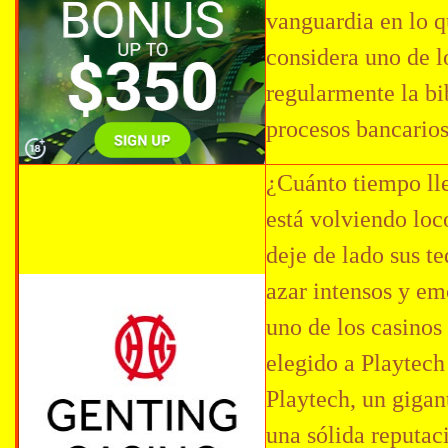
vanguardia en lo q
considera uno de l
regularmente la bi
procesos bancarios
¿Cuánto tiempo lle
está volviendo loc
deje de lado sus 
azar intensos y em
uno de los casinos
elegido a Playtech
Playtech, un gigant
una sólida reputaci