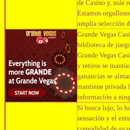
de Casino y, más r
Estamos orgullosos
amplia selección d
Grande Vegas Casin
biblioteca de jueg
Grande Vegas Casin
y retiros se manti
ganancias se alma
mantiene privada l
información a ning
Si busca lujo, lo 
sensación y el ent
comodidad de su pr