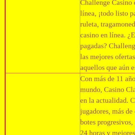
Challenge Casino 
línea, ¡todo listo 
ruleta, tragamone
casino en línea. ¿
pagadas? Challeng
las mejores oferta
aquellos que aún e
Con más de 11 años
mundo, Casino Clas
en la actualidad. 
jugadores, más de 
botes progresivos,
24 horas y mejores