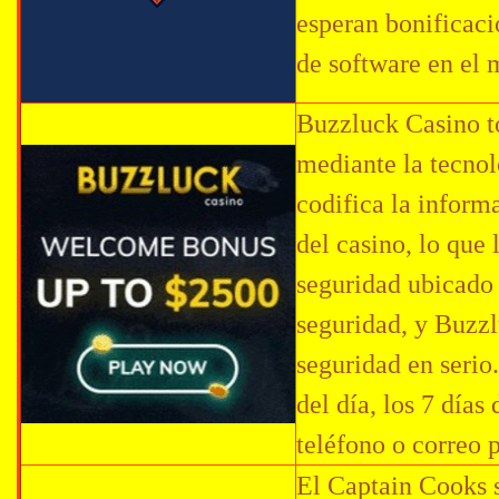
esperan bonificaci
de software en el 
Buzzluck Casino to
mediante la tecnol
codifica la inform
del casino, lo que 
seguridad ubicado 
seguridad, y Buzzl
seguridad en serio.
del día, los 7 días
teléfono o correo 
El Captain Cooks s