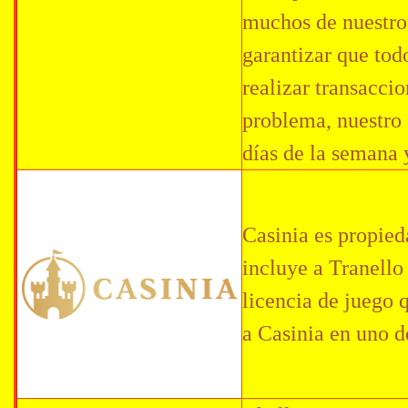
muchos de nuestros 
garantizar que todo
realizar transacci
problema, nuestro e
días de la semana 
Casinia es propie
incluye a Tranello 
licencia de juego 
a Casinia en uno d