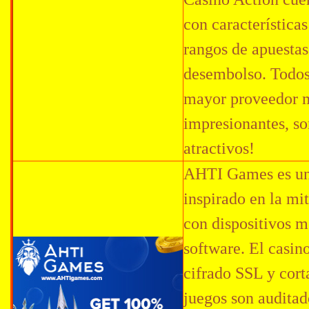
con característica
rangos de apuestas 
desembolso. Todos 
mayor proveedor mu
impresionantes, so
atractivos!
AHTI Games es un 
inspirado en la mi
con dispositivos m
software. El casin
cifrado SSL y cort
juegos son auditad