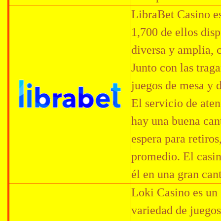
LibraBet Casino es
1,700 de ellos dis
diversa y amplia, 
Junto con las trag
juegos de mesa y d
El servicio de aten
hay una buena cant
espera para retiro
promedio. El casin
él en una gran can
Loki Casino es un 
variedad de juegos