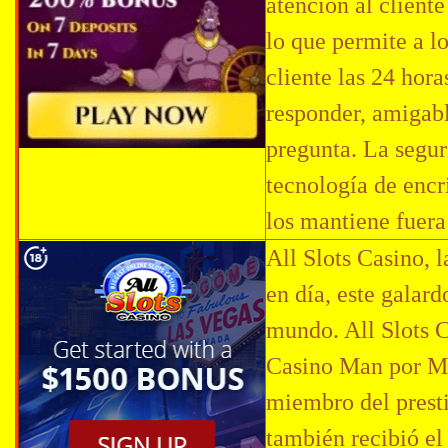
atención al cliente
lo que permite a l
cliente las 24 hora
responder, amigabl
pregunta. La segur
tecnología de encr
los mantiene fuera
All Slots Casino, 
en día, este galar
mundo. All Slots C
Casino Man por M
miembro del presti
también recibió el