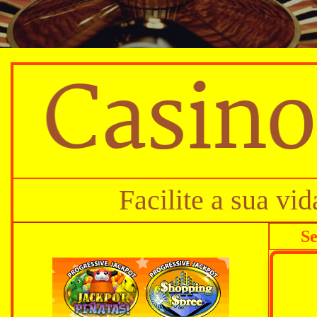
Facilite a sua vi
Se