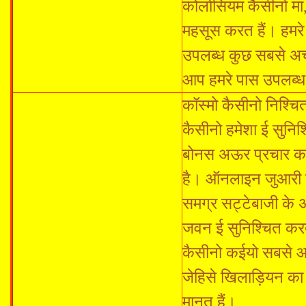
कोलोसियम कैसीनो मा,
महसूस करत हैं। हमर
उपलब्ध कुछ सबसे अच्छा
आप हमरे पास उपलब्ध
कॉस्मो कैसीनो निश्च
कैसीनो हमेशा ई सुनि
बोनस अऊर प्रचार का
है। ऑनलाइन जुआरी ह
समग्र सट्टेबाजी के अन
जवन ई सुनिश्चित कर
कैसीनो कईयो सबसे आ
जेहिसे खिलाड़ियन क
मानत हैं।