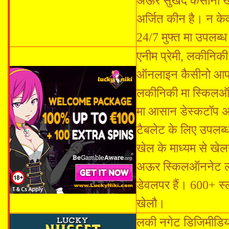
अऊर सुखद कैसीनो खेल
अर्जित कीन है। न के
24/7 मुफ्त मा उपलब्ध
एनीम प्रेमी, लकीनिकी
ऑनलाइन कैसीनो आपका 
लकीनिकी मा स्किलऑनन
मा आसान डेस्कटॉप अ
टैबलेट के लिए उपलब्ध
खेल के माध्यम से खेलन
अऊर स्किलऑननेट लकीन
डेवलपर हैं। 600+ स
खेलौ।
लकी नगेट डिजिमीडिया,