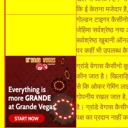
कि ई केतना मजेदार है
गोल्डन टाइगर कैसीनो 
जेहिमा सर्वश्रेष्ठ न
सर्वश्रेष्ठ खुबानी 
पर कहीं भी उपलब्ध क
ग्रांडे वेगास कैसीनो 
कीन जात है। खिलाड़िय
से कि ओकर गेमिंग ल
गोपनीय रखल जात है,
है। ग्रांडे वेगास क
पक्ष का प्रदान नाहीं 