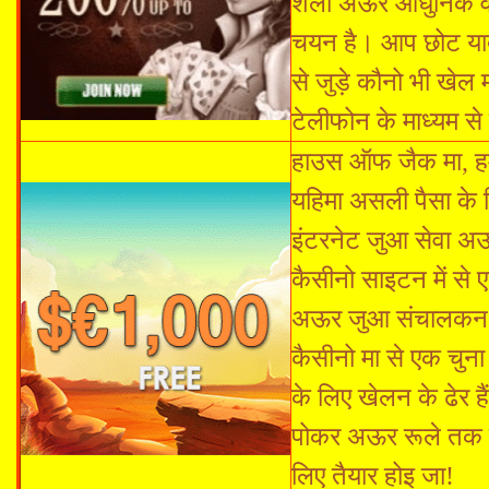
शैली अऊर आधुनिक वी
चयन है। आप छोट याद
से जुड़े कौनो भी खे
टेलीफोन के माध्यम से 
हाउस ऑफ जैक मा, हम 
यहिमा असली पैसा के ल
इंटरनेट जुआ सेवा अ
कैसीनो साइटन में से
अऊर जुआ संचालकन क
कैसीनो मा से एक चुन
के लिए खेलन के ढेर
पोकर अऊर रूले तक स
लिए तैयार होइ जा!