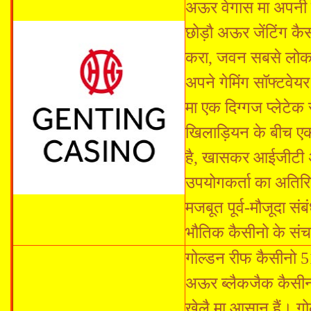
अऊर वेगास मा अपनी छु
छोड़ौ अऊर जेंटिंग क
करा, जवन सबसे लोकप
अपने गेमिंग सॉफ्टवेयर
मा एक दिग्गज प्लेटेक
खिलाड़ियन के बीच एक 
है, खासकर आईजीटी 
उपयोगकर्ता का अतिरि
मजबूत पूर्व-मौजूदा स
भौतिक कैसीनो के संच
गोल्डन रीफ कैसीनो 
अऊर ब्लैकजैक कैसीनो
खेलै मा आसान हैं। 