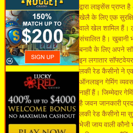
द्वारा लाइसेंस प्राप
खेलै के लिए एक सुरक्
वाले खेल शामिल हैं। ल
संचालित है। खुबानी भ
बनावै के लिए अपने स
इन लगातार सॉफ्टवेयर
लकी रेड कैसीनो ने ए
ऑनलाइन गेमिंग व्यवसा
नाहीं हैं। जिम्मेदार 
है जवन जानकारी प्र
लकी रेड कैसीनो मा 
भेजी जाय वाली कौनो