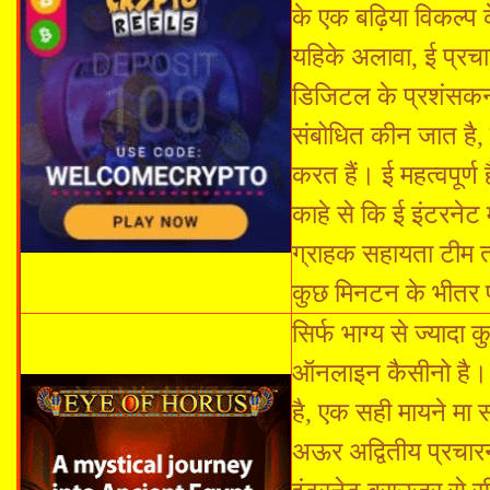
के एक बढ़िया विकल्प
यहिके अलावा, ई प्रचा
डिजिटल के प्रशंसकन 
संबोधित कीन जात है, 
करत हैं। ई महत्वपूर्
काहे से कि ई इंटरने
ग्राहक सहायता टीम त
कुछ मिनटन के भीतर 
सिर्फ भाग्य से ज्याद
ऑनलाइन कैसीनो है। ड्
है, एक सही मायने मा 
अऊर अद्वितीय प्रचार