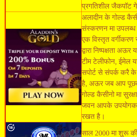
प्रगतिशील जैकपॉट गे
अलादीन के गोल्ड कै
संस्करणन मा उपलब्ध 
एक विस्तृत वर्गीकरण
द्वारा निष्पक्षता अऊ
टीम टेलीफोन, ईमेल या
सपोर्ट से संपर्क करै
है, अऊर जब आप पूछत 
गोल्ड कैसीनो मा सुरक
जवन आपके उपयोगकर्ता
रखत है।
साल 2000 मा शुरू क