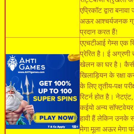
एप्रिकॉट द्वारा बनावा
अऊर आश्चर्यजनक ग्रा
प्रदान करत हैं!
एएचटीआई गेम्स एक स्
प्रेरित है। ई अग्रणी
खेलन का घर है। कै
खिलाड़ियन के रक्षा 
के लिए तृतीय-पक्ष पर
रिटर्न होत है। नेटएंट
कईयो अन्य सॉफ्टवेयर
हावी हैं लेकिन उनके 
मेगा मूला अऊर मेगा फॉ