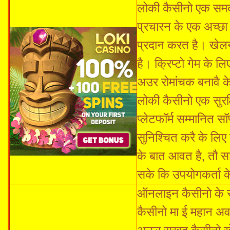
लोकी कैसीनो एक समक
प्रचारन के एक अच्छा
प्रदान करत है। खेल
है। क्रिप्टो गेम के लि
अउर रोमांचक बनावै के
लोकी कैसीनो एक सुरक्
प्लेटफॉर्म सम्मानित 
सुनिश्चित करै के लि
के बात आवत है, तौ स
सके कि उपयोगकर्ता क
ऑनलाइन कैसीनो के सब
कैसीनो मा ई महान अव