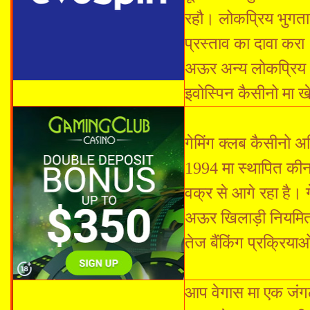
रहौ। लोकप्रिय भुगत
प्रस्ताव का दावा कर
अऊर अन्य लोकप्रिय 
इवोस्पिन कैसीनो मा 
गेमिंग क्लब कैसीनो अ
1994 मा स्थापित की
वक्र से आगे रहा है। 
अऊर खिलाड़ी नियमित
तेज बैंकिंग प्रक्रिया
आप वेगास मा एक जंगल