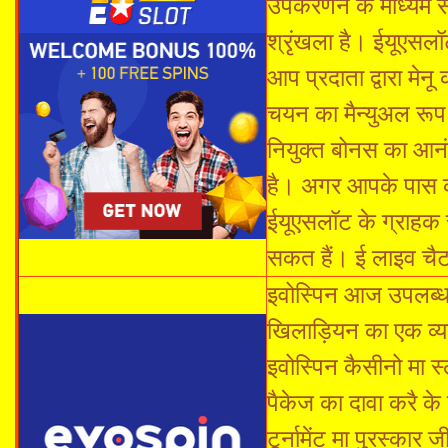
उपकरणन के माध्यम स
श्रृंखला है। ईयूएसल
आप प्रदाता द्वारा मेन
चयन का मैन्युअल रू
नियुक्त बोनस का आन
है। अगर आपके पास कौ
ईयूएसलॉट के ग्राहक स
सकत हैं। ई लाइव चैट
इवोस्पिन आज उपलब्ध 
खिलाड़ियन का एक व्य
इवोस्पिन कैसीनो मा
पैकेज का दावा करै क
टूर्नामेंट मा पुरस्