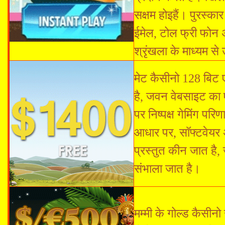
सक्षम होइहैं। पुरस्क
ईमेल, टोल फ्री फोन
श्रृंखला के माध्यम स
मेट कैसीनो 128 बिट
है, जवन वेबसाइट का 
पर निष्पक्ष गेमिंग प
आधार पर, सॉफ्टवेयर अ
प्रस्तुत कीन जात है, 
संभाला जात है।
मम्मी के गोल्ड कैसी