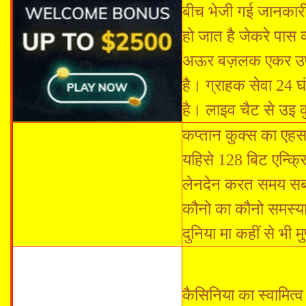
बीच भेजी गई जानकारी 
हो जात है जेकरे पास व्
अऊर बज़लक एकर उपयोग
है। ग्राहक सेवा 24 घ
है। लाइव चैट से उइ 
कप्तान कुक्स का एहसास
यहिसे 128 बिट एन्क्
लेनदेन करत समय सब व
कौनो का कौनो समस्या
दुनिया मा कहीं से भी
कैसिनिया का स्वामित्