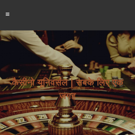
कैसीनो यूनिवर्सल | सबके लिए एक
जगह