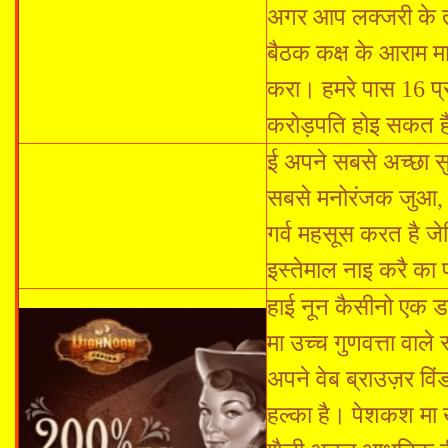
अगर आप लक्जरी के तला
बैठक कक्ष के आराम मा
करा। हमरे पास 16 प्
करोड़पति होइ सकत है
ई अपने सबसे अच्छा सु
सबसे मनोरंजक जुआ,
गर्व महसूस करत है 
इस्तेमाल नाइ करै क
हाई नून कैसीनो एक डा
मा उच्च गुणवत्ता वाल
अपने वेब ब्राउज़र व
हल्का है। पेशकश मा