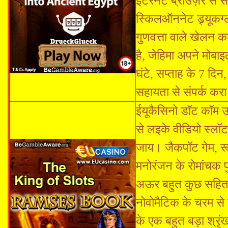
इंटरनेट ब्राउज़र से
स्किलऑननेट ड्र्यूकग्
गुणवत्ता वाले खेलन क
है, जेहिमा अपने मोबा
घंटे, सप्ताह के 7 दि
सहायता से संपर्क कर
ईयूकैसिनो डॉट कॉम 
से लइके वीडियो स्ल
जाय। जैकपॉट गेम, र
मनोरंजन के रोमांचक पु
अऊर बहुत कुछ सहित श
नोवोमैटिक के चरम से
के एक बहुत बड़ा श्र