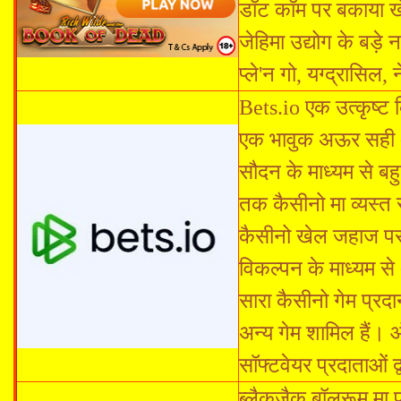
डॉट कॉम पर बकाया ख
जेहिमा उद्योग के बड़
प्ले'न गो, यग्द्रासिल
Bets.io एक उत्कृष्ट क
एक भावुक अऊर सही 
सौदन के माध्यम से ब
तक कैसीनो मा व्यस्त 
कैसीनो खेल जहाज पर 
विकल्पन के माध्यम से
सारा कैसीनो गेम प्रद
अन्य गेम शामिल हैं। 
सॉफ्टवेयर प्रदाताओं 
ब्लैकजैक बॉलरूम मा 