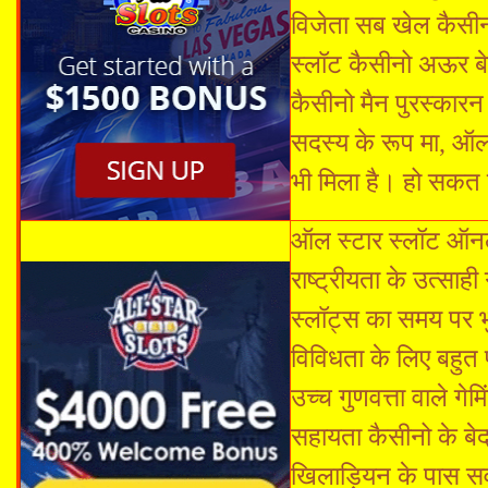
विजेता सब खेल कैसीन
स्लॉट कैसीनो अऊर 
कैसीनो मैन पुरस्कारन
सदस्य के रूप मा, ऑल स
भी मिला है। हो सकत 
ऑल स्टार स्लॉट ऑन
राष्ट्रीयता के उत्साह
स्लॉट्स का समय पर भु
विविधता के लिए बहुत
उच्च गुणवत्ता वाले ग
सहायता कैसीनो के बे
खिलाड़ियन के पास सव