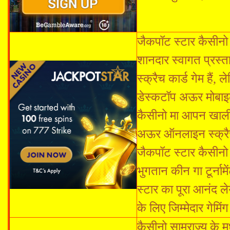
जैकपॉट स्टार कैसीन
शानदार स्वागत प्रस
स्क्रैच कार्ड गेम हैं
डेस्कटॉप अऊर मोबाइल
कैसीनो मा आपन खाली
अऊर ऑनलाइन स्क्रैच 
जैकपॉट स्टार कैसीन
भुगतान कीन गा टूर्ना
स्टार का पूरा आनंद ल
के लिए जिम्मेदार गेमि
कैसीनो साम्राज्य के 