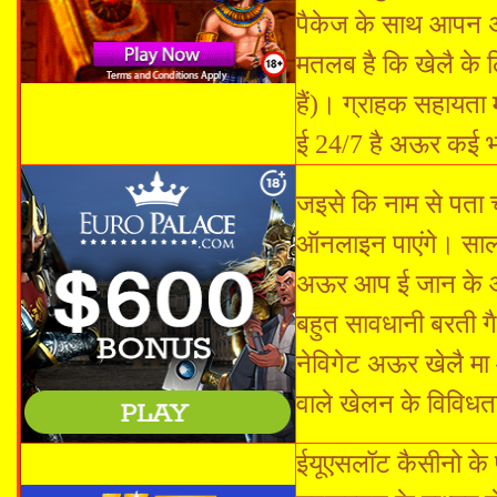
पैकेज के साथ आपन अनु
मतलब है कि खेलै के 
हैं)। ग्राहक सहायता 
ई 24/7 है अऊर कई भ
जइसे कि नाम से पता च
ऑनलाइन पाएंगे। साल 
अऊर आप ई जान के आ
बहुत सावधानी बरती गै
नेविगेट अऊर खेलै मा 
वाले खेलन के विविधत
ईयूएसलॉट कैसीनो के