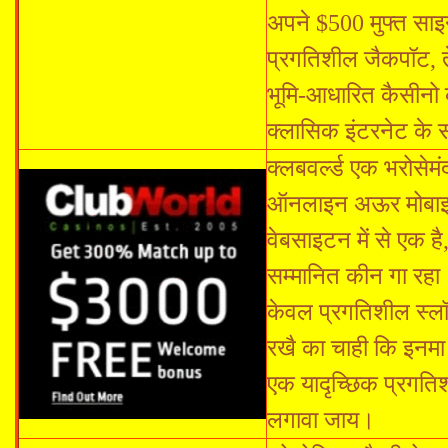
अपने $500 मुफ्त सा
प्रगतिशील जैकपॉट, ते
भूमि-आधारित कैसीनो क
क्लासिक इंटरनेट के 
क्लबवर्ल्ड एक भरोसेम
ऑनलाइन अऊर मोबाइल
वेबसाइटन में से एक ह
सम्मानित कीन गा रहा
केवल प्रगतिशील स्लॉट
रखै का चाही कि इनमा द
एक यादृच्छिक प्रगति
लगावा जाय।