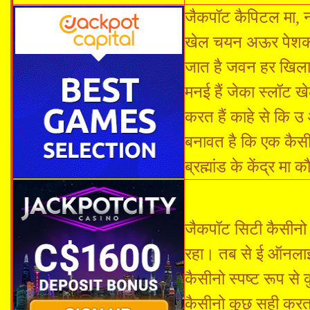
जैकपॉट कैपिटल मा, न
खेल चयन अऊर पेशकश
जात है जवन हर खिला
मनई हैं जेका स्लॉट 
करत हैं काहे से कि 
बनावत है कि एक कै
ब्रह्मांड के केंद्र मा 
जैकपॉट सिटी कैसीनो 
रहा। तब से ई ऑनलाइ
कैसीनो स्पष्ट रूप स
कैसीनो कुछ सही करत 