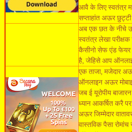
आवै के लिए स्वतंत्र
सप्ताहांत अऊर छुट्टी 
अब एक छत के नीचे उप
स्वतंत्र लेखा परीक्षक
कैसीनो सेफ एंड फेय
है, जेहिसे आप ऑनला
एक ताजा, मजेदार अऊर
ऑनलाइन अऊर मोबाइल क
जब ई यूरोपीय बाजारन 
ध्यान आकर्षित करै पर
अऊर जिम्मेदार वाता
वास्तविक पैसा रोमां