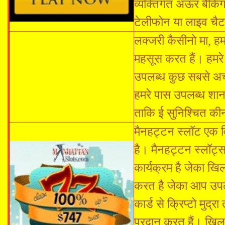
व्यक्तिगत अऊर बैंकि
टेलीफोन या लाइव चैट 
लक्जरी कैसीनो मा, ह
महसूस करत हैं। हमर
उपलब्ध कुछ सबसे अच्छा
हमरे पास उपलब्ध शान
ताकि ई सुनिश्चित की
मैनहट्टन स्लॉट एक वि
है। मैनहट्टन स्लॉट्स
कार्यक्रम है जेका ख
करत है जेका आप उपलब
कार्ड से क्रिप्टो मु
प्रदान करत हैं। खिला