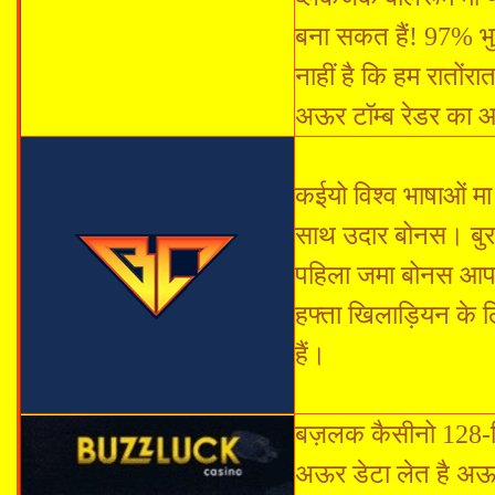
बना सकत हैं! 97% भुग
नाहीं है कि हम रातो
अऊर टॉम्ब रेडर का 
कईयो विश्व भाषाओं मा
साथ उदार बोनस। बुरा
पहिला जमा बोनस आपक
हफ्ता खिलाड़ियन के ल
हैं।
बज़लक कैसीनो 128-ब
अऊर डेटा लेत है अऊर