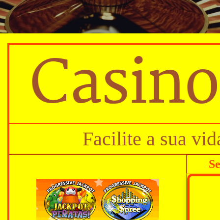
Facilite a sua vi
Se