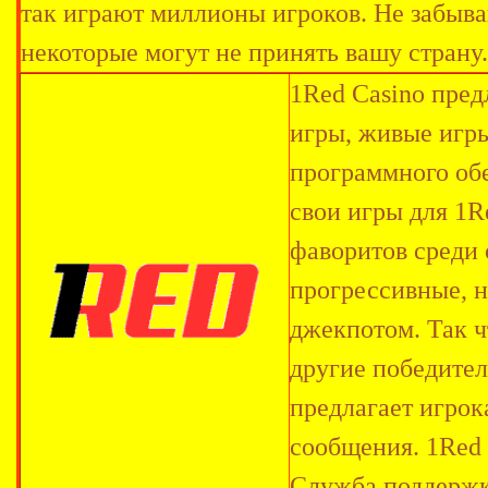
так играют миллионы игроков. Не забыва
некоторые могут не принять вашу страну.
1Red Casino пред
игры, живые игры
программного об
свои игры для 1R
фаворитов среди
прогрессивные, н
джекпотом. Так ч
другие победител
предлагает игрок
сообщения. 1Red 
Служба поддержки