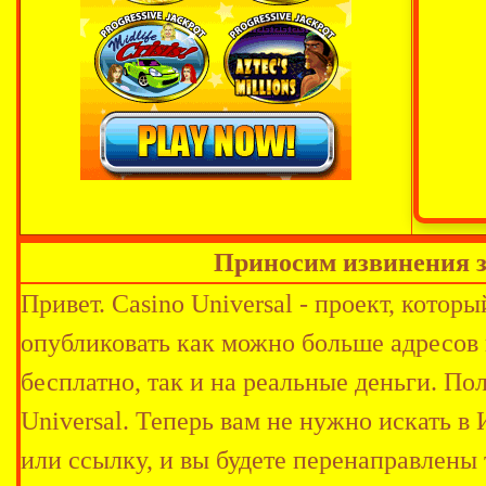
Приносим извинения 
Привет. Casino Universal - проект, которы
опубликовать как можно больше адресов в
бесплатно, так и на реальные деньги. По
Universal. Теперь вам не нужно искать в
или ссылку, и вы будете перенаправлены 