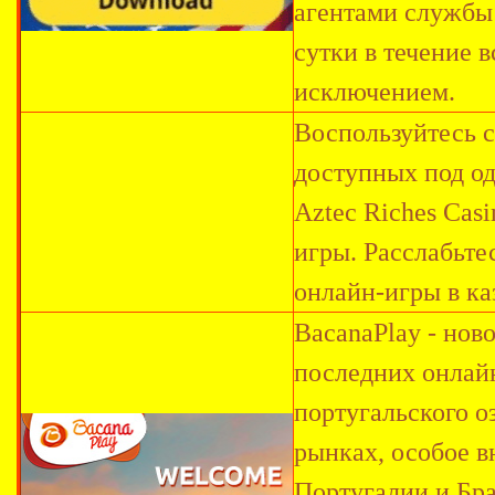
агентами службы 
сутки в течение 
исключением.
Воспользуйтесь 
доступных под о
Aztec Riches Cas
игры. Расслабьтес
онлайн-игры в ка
BacanaPlay - ново
последних онлайн
португальского о
рынках, особое 
Португалии и Бра