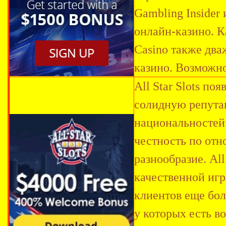
Gambling Insider 
онлайн-казино. Ка
Casino также два
казино. Возможно
All Star Slots по
солидную репутац
национальностей.
честность по отн
разнообразие. All
качественной игр
клиентов еще бол
у которых есть в