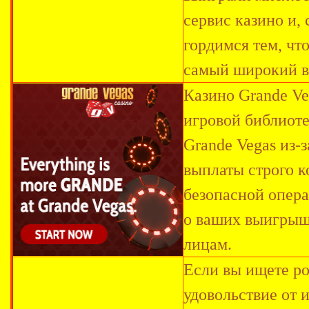
сервис казино и,
гордимся тем, чт
самый широкий вы
Казино Grande Ve
игровой библиоте
Grande Vegas из-
выплаты строго 
безопасной опер
о ваших выигрыша
лицам.
Если вы ищете ро
удовольствие от 