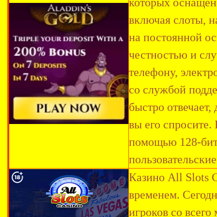
которых оснащен
включая слоты, 
на постоянной ос
честностью и сл
телефону, электр
со службой подде
быстро отвечает,
вы его спросите. 
помощью 128-бит
пользовательские
Казино All Slots
временем. Сегодн
игроков со всего 