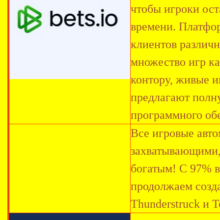
чтобы игроки ост
времени. Платфор
клиентов различн
множество игр ка
контору, живые и
предлагают полн
программного об
Все игровые авто
захватывающими, 
богатым! С 97% в
продолжаем созд
Thunderstruck и 