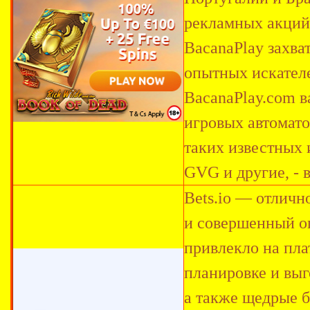
рекламных акций 
BacanaPlay захва
опытных искател
BacanaPlay.com 
игровых автомато
таких известных и
GVG и другие, - 
Bets.io — отличн
и совершенный о
привлекло на пла
планировке и выг
а также щедрые б