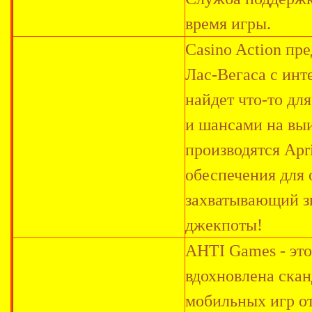
время игры.
Casino Action пр
Лас-Вегаса с ин
найдет что-то дл
и шансами на выи
производятся Ap
обеспечения для
захватывающий зв
джекпоты!
AHTI Games - это
вдохновлена скан
мобильных игр от