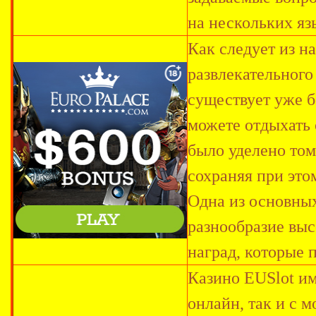
на нескольких яз
Как следует из н
развлекательного
существует уже б
можете отдыхать 
было уделено том
сохраняя при это
Одна из основных
разнообразие вы
наград, которые 
Казино EUSlot им
онлайн, так и с 