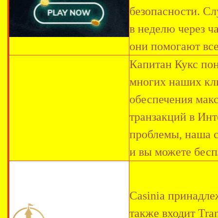
безопасности. Сл
в неделю через ч
они помогают все
Капитан Кукс пон
многих наших кли
обеспечения мак
транзакций в Инт
проблемы, наша с
и вы можете бесп
Casinia принадле
также входит Tra