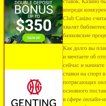
ставок. Казино б
впереди конкурен
Club Casino счит
хвалят библиотек
банковские проц
Как долго вы пла
и мечтаете об от
сейчас и начните
ставки на спорт 
потрясающих онла
основного постав
в сфере онлайн-и