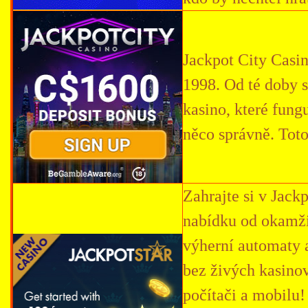
Jackpot City Casin
1998. Od té doby s
kasino, které fung
něco správně. Toto
Zahrajte si v Jackp
nabídku od okamžik
výherní automaty a
bez živých kasinov
počítači a mobilu! 