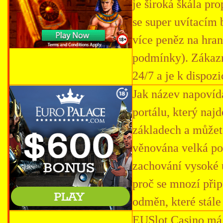
je široká škála pr
se super uvítacím 
více peněz na hran
podmínky). Zákazni
24/7 a je k dispozi
Jak název napovíd
portálu, který najd
základech a můžet
věnována velká poz
zachování vysoké 
proč se mnozí připo
odměn, které stále
EUSlot Casino má s