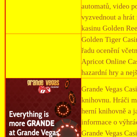
automatů, video po
vyzvednout a hrát 
kasinu Golden Reef
Golden Tiger Casin
řadu ocenění včet
Apricot Online Cas
hazardní hry a nej
Grande Vegas Casi
knihovnu. Hráči m
herní knihovně a j
informace o výhrá
Grande Vegas Casi