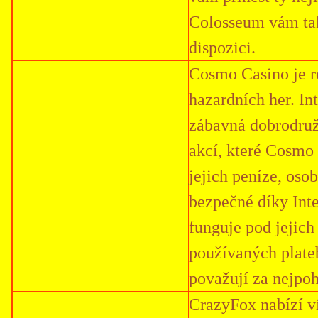
Colosseum vám tak
dispozici.
Cosmo Casino je r
hazardních her. Int
zábavná dobrodruž
akcí, které Cosmo 
jejich peníze, oso
bezpečné díky Int
funguje pod jejich
používaných plate
považují za nejpoho
CrazyFox nabízí ví