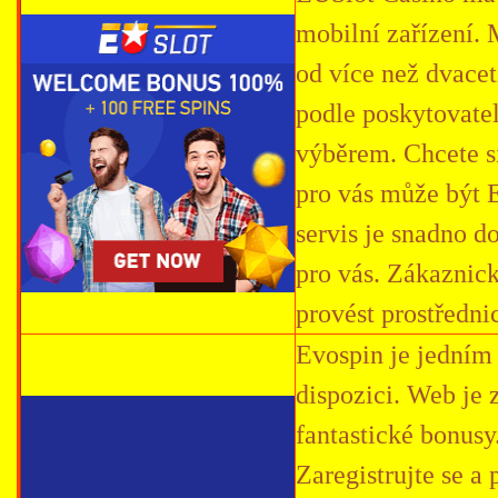
mobilní zařízení. 
od více než dvacet
podle poskytovatel
výběrem. Chcete si
pro vás může být 
servis je snadno d
pro vás. Zákaznic
provést prostředni
Evospin je jedním 
dispozici. Web je
fantastické bonusy
Zaregistrujte se a 