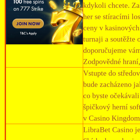
kdykoli chcete. Za
her se stíracími lo
ceny v kasinových
turnaji a soutěžte 
doporučujeme vám 
Zodpovědné hraní, 
Vstupte do středov
bude zacházeno ja
co byste očekávali
špičkový herní sof
v Casino Kingdom 
LibraBet Casino je