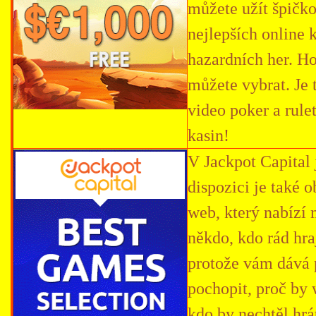
můžete užít špičko
nejlepších online 
hazardních her. Ho
můžete vybrat. Je 
video poker a rule
kasin!
V Jackpot Capital 
dispozici je také 
web, který nabízí 
někdo, kdo rád hra
protože vám dává p
pochopit, proč by
kdo by nechtěl hrá