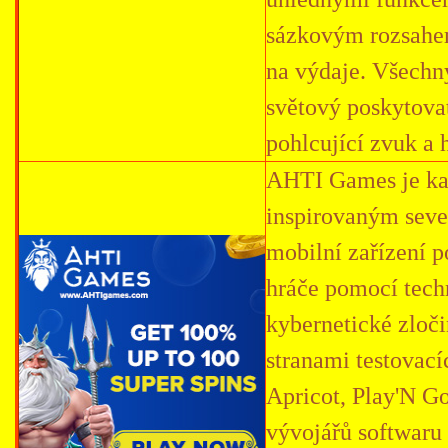
sázkovým rozsahem
na výdaje. Všechny
světový poskytovat
pohlcující zvuk a 
AHTI Games je kas
inspirovaným seve
mobilní zařízení p
hráče pomocí techn
kybernetické zloči
stranami testovací
Apricot, Play'N G
vývojářů softwaru