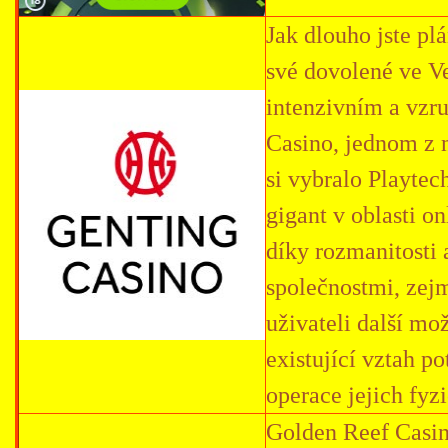
Jak dlouho jste pl
své dovolené ve Ve
intenzivním a vzr
Casino, jednom z n
si vybralo Playtec
gigant v oblasti o
díky rozmanitosti a
společnostmi, zej
uživateli další mo
existující vztah po
operace jejich fyz
Golden Reef Casin