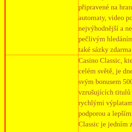
připravené na hran
automaty, video po
nejvýhodnější a ne
pečlivým hledáním
také sázky zdarma p
Casino Classic, kt
celém světě, je dn
svým bonusem 500 
vzrušujících titul
rychlými výplatam
podporou a lepším
Classic je jedním 