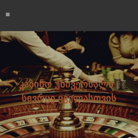
კაზინო უნივერსალი |
სივრცე ყველასთვის