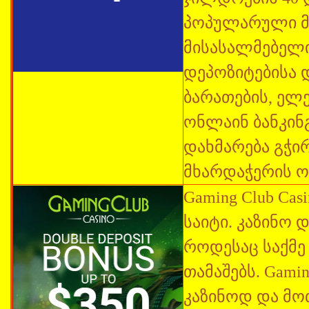
პოპულარული მე
მისასალმებელი შ
დეპოზიტებისა 
ბარათების, ე
ონლაინ ბანკინგ
დახმარება გჭირ
მხარდაჭერის ო
Gaming Club Ca
საიტი. კაზინო 
როდესაც საქმე
თამაშებს. Gami
კაზინოდ და მო