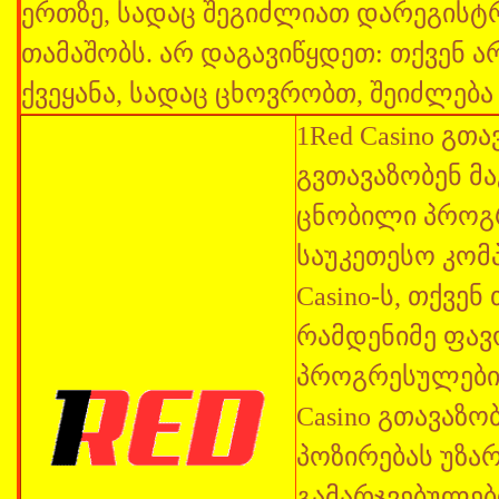
ერთზე, სადაც შეგიძლიათ დარეგისტ
თამაშობს. არ დაგავიწყდეთ: თქვენ 
ქვეყანა, სადაც ცხოვრობთ, შეიძლება
1Red Casino გთ
გვთავაზობენ მა
ცნობილი პროგ
საუკეთესო კომპ
Casino-ს, თქვე
რამდენიმე ფავ
პროგრესულები 
Casino გთავაზო
პოზირებას უზარ
გამარჯვებულები