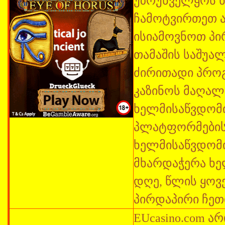
უზრუნველყოს 
ჩამოტვირთეთ ა
ისიამოვნოთ პი
თამაშის საშუალ
ძირითადი პრო
კაზინოს მაღალ
ხელმისაწვდომი
პლატფორმების
ხელმისაწვდომი
მხარდაჭერა ხელ
დღე, წლის ყოვ
პირდაპირი ჩე
EUcasino.com 