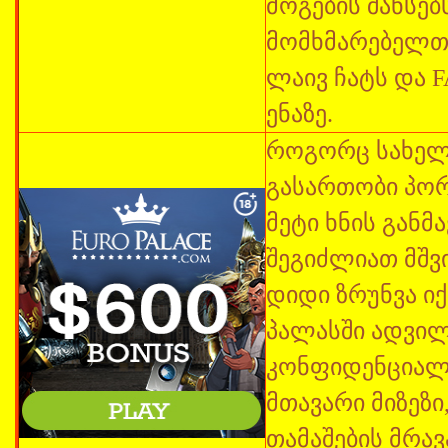
მოგების შანსებ
მომხმარებელთა
ლაივ ჩატს და F
ენაზე.
როგორც სახელი 
გასართობი პორ
მეტი ხნის განმ
შეგიძლიათ მშვ
დიდი ზრუნვა ი
პალასში ადვილ
კონფიდენციალუ
მთავარი მიზეზი
თამაშების მრა