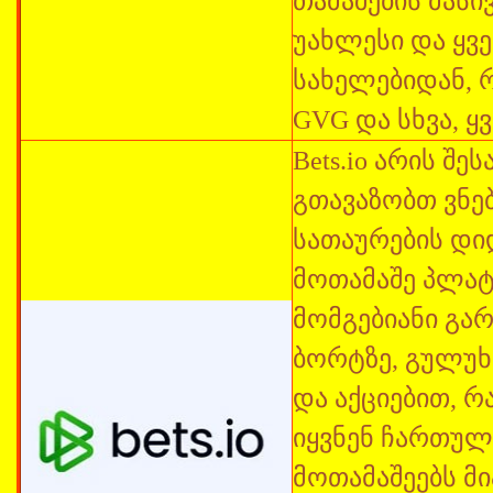
თამაშების მასი
უახლესი და ყვ
სახელებიდან, როგ
GVG და სხვა, ყ
Bets.io არის შ
გთავაზობთ ვნ
სათაურების დი
მოთამაშე პლატ
მომგებიანი გარ
ბორტზე, გულუხ
და აქციებით, 
იყვნენ ჩართულ
მოთამაშეებს მ