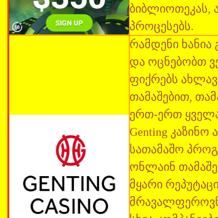
ბიბლიოთეკას, 
პროცესებს.
რამდენი ხანია 
და ოცნებობთ ვ
ფიქრებს ახლავ
თამაშებით, თამ
ერთ-ერთ ყველ
Genting კაზინო
სათამაშო პროგ
ონლაინ თამაშებ
მყარი რეპუტაცი
მრავალფეროვნე