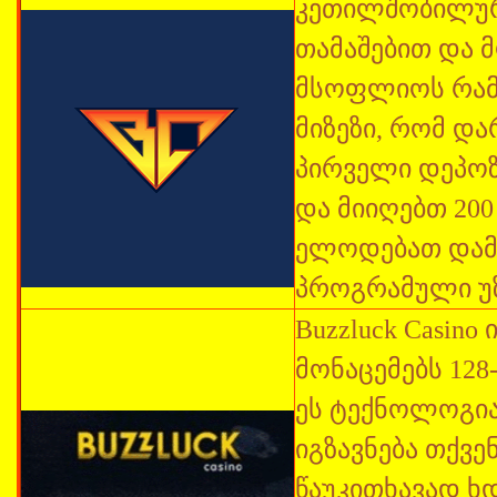
კეთილშობილური
თამაშებით და 
მსოფლიოს რამდე
მიზეზი, რომ და
პირველი დეპოზ
და მიიღებთ 20
ელოდებათ დამატ
პროგრამული უ
Buzzluck Casin
მონაცემებს 128
ეს ტექნოლოგია
იგზავნება თქვე
წაუკითხავად ხდ