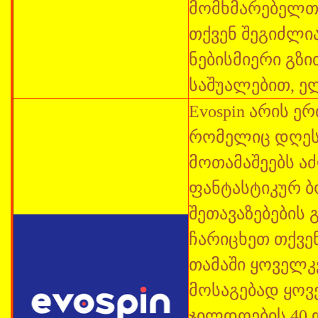
მომხმარებელთა
თქვენ შეგიძლი
ნებისმიერი გზი
საშუალებით, 
Evospin არის ე
რომელიც დღეს 
მოთამაშეებს ა
ფანტასტიკურ ბო
შეთავაზებების
ჩარიცხეთ თქვე
თამაში ყოველკ
მოსაგებად ყოვ
ჯილდოების 40 