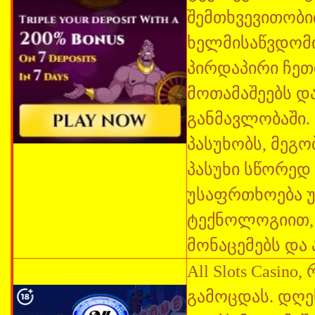
შემთხვევითობი
ხელმისაწვდომ
პირდაპირი ჩეთ
მოთამაშეებს დ
განმავლობაში.
პასუხობს, მეგ
პასუხი სწორედ მ
უსაფრთხოება უ
ტექნოლოგიით,
მონაცემებს და
All Slots Casi
გამოცდას. დღე