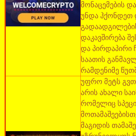
მონაცემების და
უნდა ჰქონდეთ 
გადაადგილების
დაკავშირება 
და პირდაპირი 
საათის განმავ
რამდენიმე წუთშ
უფრო მეტს გვთ
არის ახალი საი
რომელიც სპეც
მოთამაშეებისთ
მაგიდის თამაშე